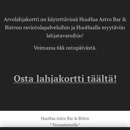
Arvolahjakortti on käytettävissä HuuHaa Astro Bar &
Bistron ravintolapalveluihin ja HuuHaalla myytäviin
lahjatavaroihin!
Voimassa 6kk ostopäivästä.
Osta lahjakortti täältä!
HuuHaa Astro Bar & Bistro
* Teurastamolla *