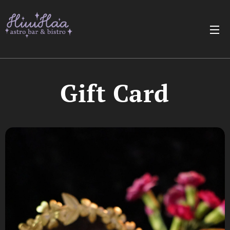
✨
Gift Card
✨