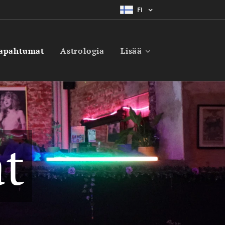
FI
apahtumat
Astrologia
Lisää
t